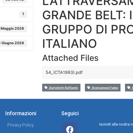
L'ATTRAVERSA
GRANDE BELT: 
1
GRUPPO DI PR
 Maggio 2026
ITALIANO
 Giugno 2026
Attached Files
54_(CTA1993).pdf
Bartelletti Raffaello
Brancaleoni Fabio
C
Informazioni
Seguici
Iscriviti alla nostr
Privacy Policy