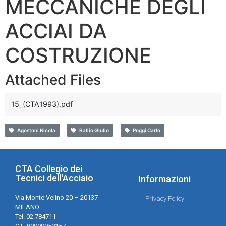
MECCANICHE DEGLI
ACCIAI DA
COSTRUZIONE
Attached Files
15_(CTA1993).pdf
Agostoni Nicola
Ballio Giulio
Poggi Carlo
CTA Collegio dei
Tecnici dell'Acciaio
Informazioni
Via Monte Velino 20 – 20137
Privacy Policy
MILANO
Tel. 02.784711