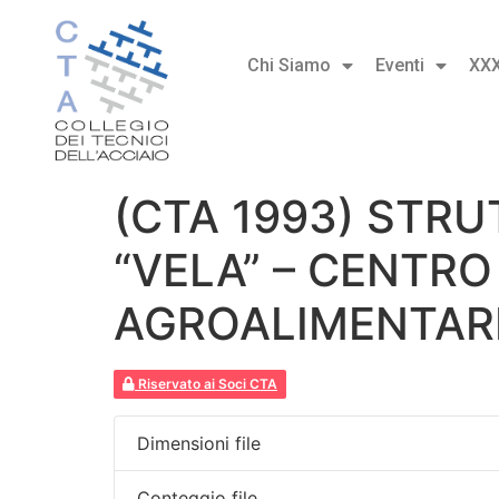
Chi Siamo
Eventi
XX
(CTA 1993) STRU
“VELA” – CENTR
AGROALIMENTAR
Riservato ai Soci CTA
Dimensioni file
Conteggio file