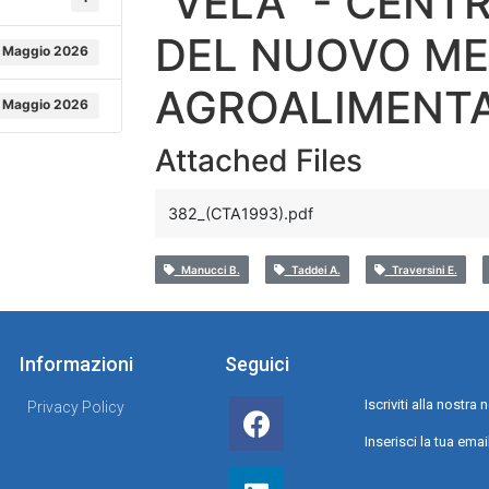
"VELA" - CENT
DEL NUOVO M
 Maggio 2026
AGROALIMENTA
 Maggio 2026
Attached Files
382_(CTA1993).pdf
Manucci B.
Taddei A.
Traversini E.
Informazioni
Seguici
Iscriviti alla nostr
Privacy Policy
Inserisci la tua emai