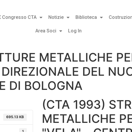
X Congresso CTA
Notizie
Biblioteca
Costruzion
Area Soci
Log In
TTURE METALLICHE PER
O DIREZIONALE DEL N
E DI BOLOGNA
(CTA 1993) ST
METALLICHE PER
695.13 KB
1