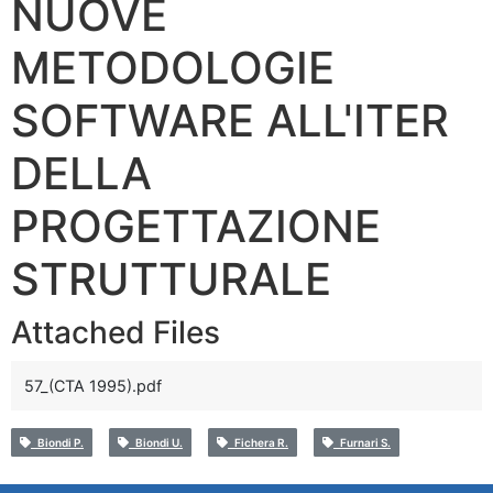
NUOVE
METODOLOGIE
SOFTWARE ALL'ITER
DELLA
PROGETTAZIONE
STRUTTURALE
Attached Files
57_(CTA 1995).pdf
Biondi P.
Biondi U.
Fichera R.
Furnari S.