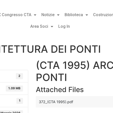
X Congresso CTA
Notizie
Biblioteca
Costruzion
Area Soci
Log In
ITETTURA DEI PONTI
(CTA 1995) AR
PONTI
2
Attached Files
1.09 MB
1
372_(CTA 1995).pdf
 Maggio 2026