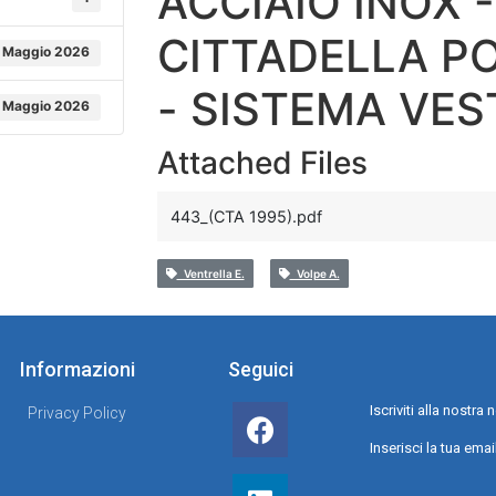
ACCIAIO INOX 
CITTADELLA PO
 Maggio 2026
- SISTEMA VE
 Maggio 2026
Attached Files
443_(CTA 1995).pdf
Ventrella E.
Volpe A.
Informazioni
Seguici
Iscriviti alla nostr
Privacy Policy
Inserisci la tua emai