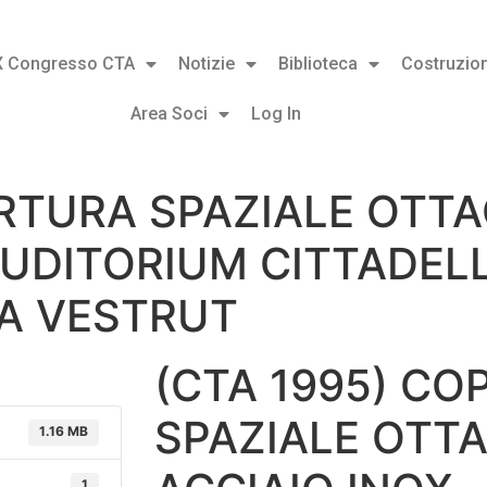
X Congresso CTA
Notizie
Biblioteca
Costruzion
Area Soci
Log In
ERTURA SPAZIALE OTT
AUDITORIUM CITTADEL
MA VESTRUT
(CTA 1995) C
SPAZIALE OTT
1.16 MB
1