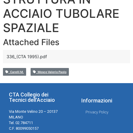
ACCIAIO TUBOLARE
SPAZIALE
Attached Files
336_(CTA 1995).pdf
Carelli M.
Mosco Valerio Paolo
CTA Collegio dei
Tecnici dell'Acciaio
Informazioni
Via Monte Velino 20 – 20137
Privacy Policy
MILANO
Tel. 02.784711
C.F. 80099050157