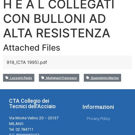
H E A L COLLEGATI
CON BULLONI AD
ALTA RESISTENZA
Attached Files
919_(CTA 1995).pdf
Lazzarin Paolo
Mutignani Francesco
Quaresimin Marino
CTA Collegio dei
Tecnici dell'Acciaio
Informazioni
Via Monte Velino 20 – 20137
Privacy Policy
MILANO
Tel. 02.784711