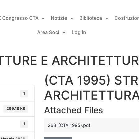
X Congresso CTA
Notizie
Biblioteca
Costruzion
Area Soci
Log In
UTTURE E ARCHITETTU
(CTA 1995) ST
ARCHITETTUR
1
Attached Files
299.18 KB
1
268_(CTA 1995).pdf
 Maggio 2026