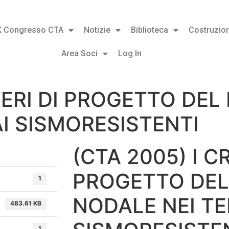
X Congresso CTA
Notizie
Biblioteca
Costruzion
Area Soci
Log In
ITERI DI PROGETTO DE
I SISMORESISTENTI
(CTA 2005) I CR
PROGETTO DEL
1
NODALE NEI TE
483.61 KB
1