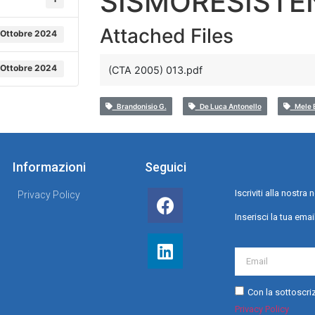
SISMORESISTE
Attached Files
 Ottobre 2024
 Ottobre 2024
(CTA 2005) 013.pdf
Brandonisio G.
De Luca Antonello
Mele E
Informazioni
Seguici
Iscriviti alla nostr
Privacy Policy
Inserisci la tua emai
Con la sottoscriz
Privacy Policy