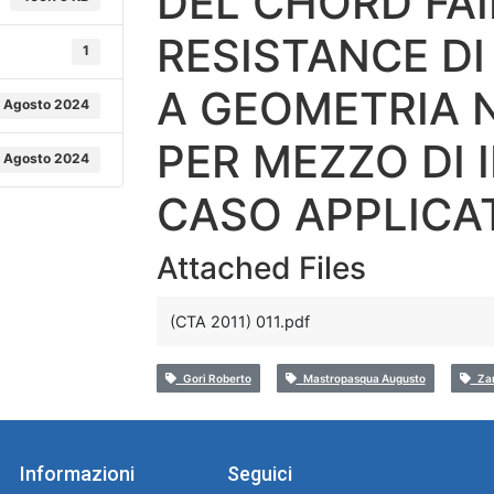
DEL CHORD FA
RESISTANCE DI
1
A GEOMETRIA 
 Agosto 2024
PER MEZZO DI 
 Agosto 2024
CASO APPLICA
Attached Files
(CTA 2011) 011.pdf
Gori Roberto
Mastropasqua Augusto
Zan
Informazioni
Seguici