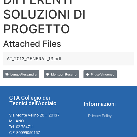
SOLUZIONI DI
PROGETTO
Attached Files
AT_2013_GENERAL_13.pdf
Longo Alessandra
Montuori Rosario
Piluso Vincenzo
CTA Collegio dei
Tecnici dell'Acciaio
Informazioni
Via Monte Velino 20 – 20137
Privacy Policy
MILANO
Tel. 02.784711
C.F. 80099050157