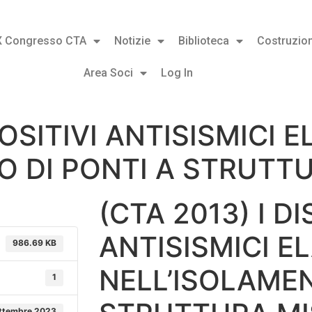
X Congresso CTA
Notizie
Biblioteca
Costruzion
Area Soci
Log In
POSITIVI ANTISISMICI 
O DI PONTI A STRUTT
(CTA 2013) I DI
ANTISISMICI E
986.69 KB
NELL’ISOLAMEN
1
ttembre 2023