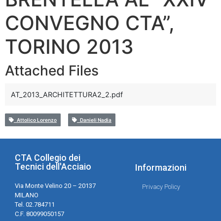
CONVEGNO CTA”,
TORINO 2013
Attached Files
AT_2013_ARCHITETTURA2_2.pdf
Attolico Lorenzo
Danieli Nadia
CTA Collegio dei
Tecnici dell'Acciaio
Informazioni
Via Monte Velino 20 – 20137
Privacy Policy
MILANO
Tel. 02.784711
C.F. 80099050157