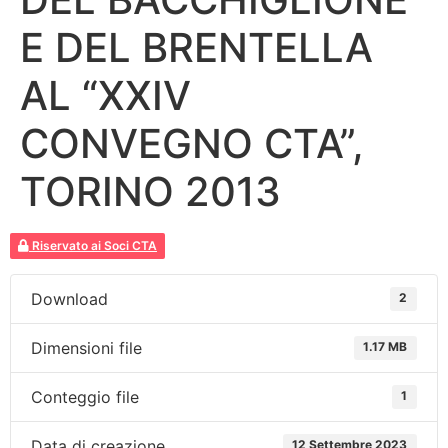
E DEL BRENTELLA
AL “XXIV
CONVEGNO CTA”,
TORINO 2013
Riservato ai Soci CTA
Download
2
Dimensioni file
1.17 MB
Conteggio file
1
Data di creazione
12 Settembre 2023