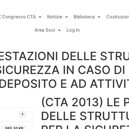
X Congresso CTA
Notizie
Biblioteca
Costruzion
Area Soci
Log In
RESTAZIONI DELLE STR
SICUREZZA IN CASO DI
A DEPOSITO E AD ATTIV
(CTA 2013) LE
DELLE STRUTTU
1
985.30 KB