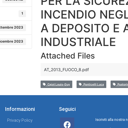
PER LA SICURE
INCENDIO NEGLI
1
A DEPOSITO E 
ttembre 2023
INDUSTRIALE
icembre 2023
Attached Files
AT_2013_FUOCO_8.pdf
Cajot Louis-Guy
Ponticelli Luca
Pustori
Informazioni
Seguici
Iscriviti alla nostr
Privacy Policy