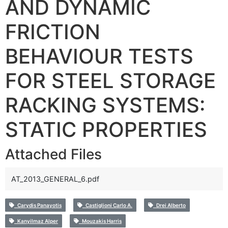
AND DYNAMIC
FRICTION
BEHAVIOUR TESTS
FOR STEEL STORAGE
RACKING SYSTEMS:
STATIC PROPERTIES
Attached Files
AT_2013_GENERAL_6.pdf
Carydis Panayotis
Castiglioni Carlo A.
Drei Alberto
Kanyilmaz Alper
Mouzakis Harris