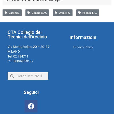
Carlini E.
Gancia G.M.
Orsatti A.
Pagnini L.C.
CTA Collegio dei
Tecnici dell'Acciaio
Informazioni
Via Monte Velino 20 – 20137
Privacy Policy
MILANO
Tel. 02.784711
C.F. 80099050157
Seguici