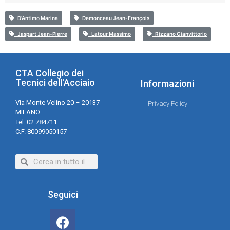
D'Antimo Marina
Demonceau Jean-François
Jaspart Jean-Pierre
Latour Massimo
Rizzano Gianvittorio
CTA Collegio dei
Tecnici dell'Acciaio
Informazioni
Via Monte Velino 20 – 20137
Privacy Policy
MILANO
Tel. 02.784711
C.F. 80099050157
Seguici