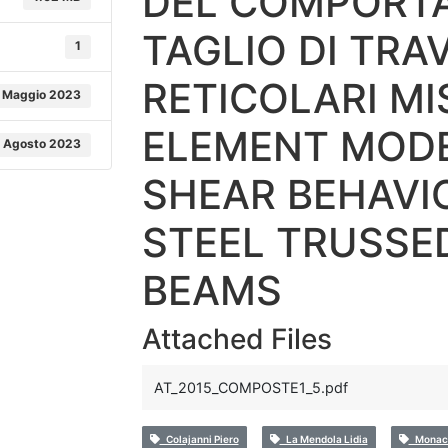
DEL COMPORT
TAGLIO DI TRA
1
RETICOLARI MI
 Maggio 2023
ELEMENT MODE
 Agosto 2023
SHEAR BEHAVI
STEEL TRUSSE
BEAMS
Attached Files
AT_2015_COMPOSTE1_5.pdf
Colajanni Piero
La Mendola Lidia
Monaco