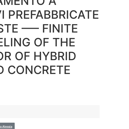
AMENTO A
VI PREFABBRICATE
STE —– FINITE
LING OF THE
OR OF HYBRID
D CONCRETE
 Alessia