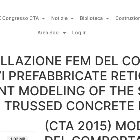
X Congresso CTA
Notizie
Biblioteca
Costruzion
Area Soci
Log In
ELLAZIONE FEM DEL 
VI PREFABBRICATE RET
ENT MODELING OF THE
L TRUSSED CONCRETE
(CTA 2015) M
1.02 MB