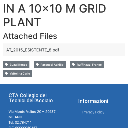
IN A 10×10 M GRID
PLANT
Attached Files
AT_2015_ESISTENTE_8.pdf
Buzzi Renzo
Pascucci Achille
Ruffinazzi Franco
Valtolina Carlo
CTA Collegio dei
Tecnici dell'Acciaio
Informazioni
Via Monte Velino 20 – 20137
Privacy Policy
MILANO
Tel. 02.784711
C.F. 80099050157