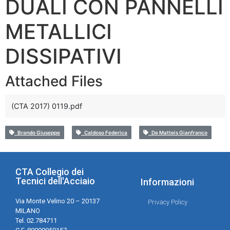
DUALI CON PANNELLI
METALLICI
DISSIPATIVI
Attached Files
(CTA 2017) 0119.pdf
Brando Giuseppe
Caldoso Federica
De Matteis Gianfranco
CTA Collegio dei
Tecnici dell'Acciaio
Informazioni
Via Monte Velino 20 – 20137
Privacy Policy
MILANO
Tel. 02.784711