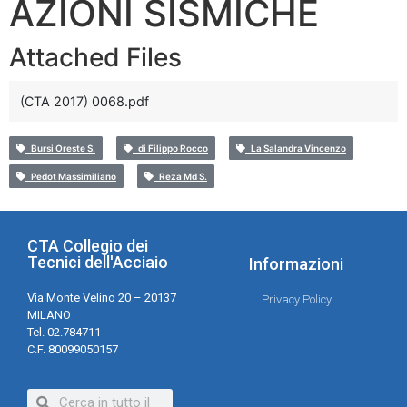
AZIONI SISMICHE
Attached Files
(CTA 2017) 0068.pdf
Bursi Oreste S.
di Filippo Rocco
La Salandra Vincenzo
Pedot Massimiliano
Reza Md S.
CTA Collegio dei
Tecnici dell'Acciaio
Informazioni
Via Monte Velino 20 – 20137
Privacy Policy
MILANO
Tel. 02.784711
C.F. 80099050157