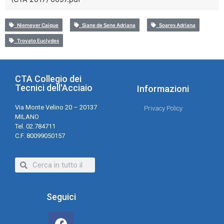
Niemeyer Caique
Siane de Sene Adriana
Soares Adriana
Trovato Euclydes
CTA Collegio dei
Tecnici dell'Acciaio
Informazioni
Via Monte Velino 20 – 20137
Privacy Policy
MILANO
Tel. 02.784711
C.F. 80099050157
Seguici