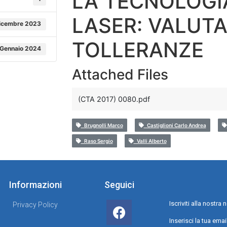
LA TECNOLOGI
LASER: VALUTA
icembre 2023
TOLLERANZE
 Gennaio 2024
Attached Files
(CTA 2017) 0080.pdf
Brugnolli Marco
Castiglioni Carlo Andrea
Raso Sergio
Valli Alberto
Informazioni
Seguici
Iscriviti alla nostr
Privacy Policy
Inserisci la tua emai