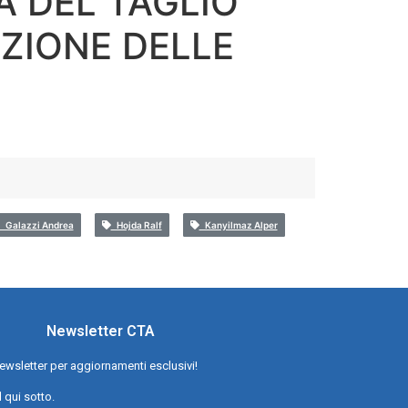
A DEL TAGLIO
ZIONE DELLE
Galazzi Andrea
Hojda Ralf
Kanyilmaz Alper
Newsletter CTA
a newsletter per aggiornamenti esclusivi!
l qui sotto.