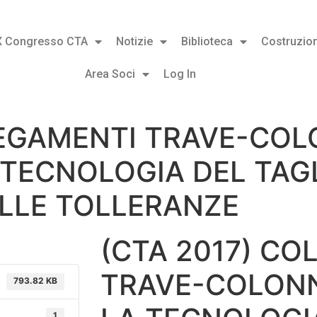
X Congresso CTA
Notizie
Biblioteca
Costruzion
Area Soci
Log In
LEGAMENTI TRAVE-CO
 TECNOLOGIA DEL TAGL
LLE TOLLERANZE
(CTA 2017) CO
TRAVE-COLONN
793.82 KB
1