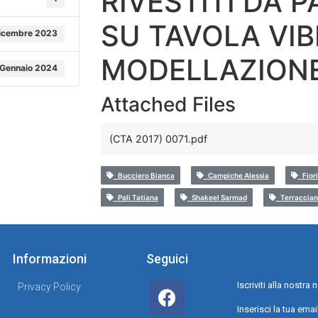
RIVESTITI DA 
SU TAVOLA VIB
icembre 2023
MODELLAZION
 Gennaio 2024
Attached Files
(CTA 2017) 0071.pdf
Bucciero Bianca
Campiche Alessia
Fiori
Pali Tatiana
Shakeel Sarmad
Terraccian
Informazioni
Seguici
Iscriviti alla nostr
Privacy Policy
Inserisci la tua emai