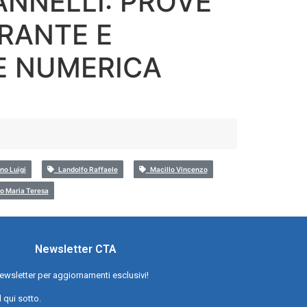
PANNELLI: PROVE
RANTE E
E NUMERICA
no Luigi
Landolfo Raffaele
Macillo Vincenzo
o Maria Teresa
Newsletter CTA
a newsletter per aggiornamenti esclusivi!
l qui sotto.