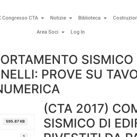
X Congresso CTA
Notizie
Biblioteca
Costruzion
Area Soci
Log In
ORTAMENTO SISMICO DI
NNELLI: PROVE SU TAV
NUMERICA
(CTA 2017) C
SISMICO DI EDI
595.87 KB
1