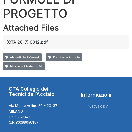
PROGETTO
Attached Files
(CTA 2017) 0012.pdf
Ahmadi Hadi Monsef
Formisano Antonio
Mazzolani Federico M.
CTA Collegio dei
Tecnici dell'Acciaio
Informazioni
Via Monte Velino 20 – 20137
Privacy Policy
MILANO
Tel. 02.784711
C.F. 80099050157