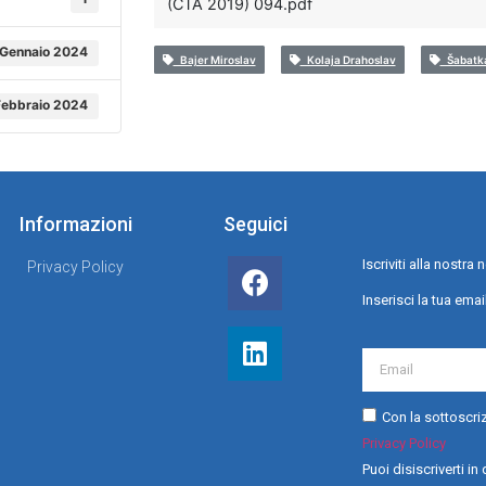
(CTA 2019) 094.pdf
 Gennaio 2024
Bajer Miroslav
Kolaja Drahoslav
Šabatka
Febbraio 2024
Informazioni
Seguici
Iscriviti alla nostr
Privacy Policy
Inserisci la tua emai
Con la sottoscriz
Privacy Policy
Puoi disiscriverti i