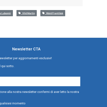
 Lubomír
Vild Martin
Wald František
Newsletter CTA
a newsletter per aggiornamenti esclusivi!
l qui sotto.
ione alla nostra newsletter confermi di aver letto la nostra
n qualsiasi momento