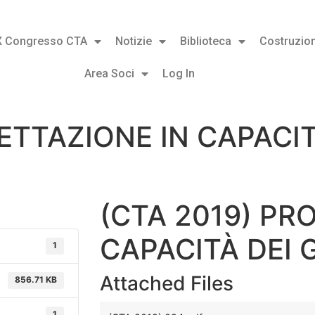
X Congresso CTA
Notizie
Biblioteca
Costruzion
Area Soci
Log In
ETTAZIONE IN CAPACITÀ
(CTA 2019) PR
CAPACITÀ DEI G
1
Attached Files
856.71 KB
1