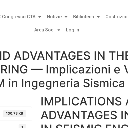
X Congresso CTA
Notizie
Biblioteca
Costruzion
Area Soci
Log In
D ADVANTAGES IN THE
ING — Implicazioni e 
BIM in Ingegneria Sismic
IMPLICATIONS
ADVANTAGES IN
130.78 KB
1