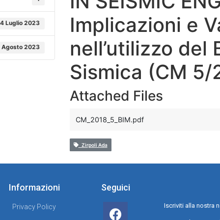
IN SEISMIC EN
Implicazioni e 
4 Luglio 2023
nell’utilizzo del
1 Agosto 2023
Sismica (CM 5/
Attached Files
CM_2018_5_BIM.pdf
Zirpoli Ada
Informazioni
Seguici
Iscriviti alla nostr
Privacy Policy