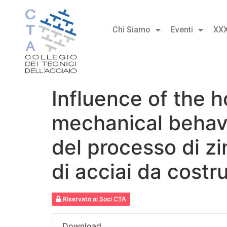
Chi Siamo
Eventi
XX
Influence of the h
mechanical behavi
del processo di z
di acciai da cost
Riservato ai Soci CTA
Download