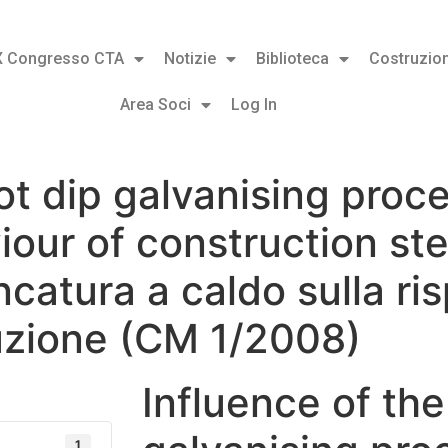
X Congresso CTA
Notizie
Biblioteca
Costruzion
Area Soci
Log In
ot dip galvanising proc
our of construction ste
incatura a caldo sulla r
ruzione (CM 1/2008)
Influence of the
1