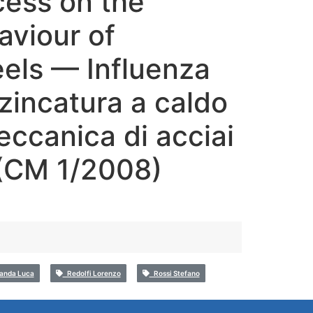
cess on the
aviour of
eels — Influenza
zincatura a caldo
eccanica di acciai
 (CM 1/2008)
anda Luca
Redolfi Lorenzo
Rossi Stefano