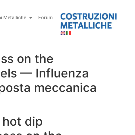
i Metalliche
Forum
ess on the
els — Influenza
isposta meccanica
 hot dip