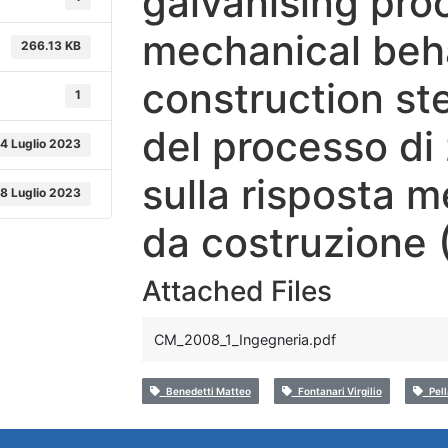
galvanising pro
mechanical beh
266.13 KB
construction st
1
del processo di 
4 Luglio 2023
sulla risposta m
8 Luglio 2023
da costruzione
Attached Files
CM_2008_1_Ingegneria.pdf
Benedetti Matteo
Fontanari Virgilio
Pell