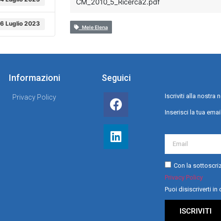
CM_2010_5_Ricerca2.pdf
16 Luglio 2023
Mele Elena
Informazioni
Seguici
Iscriviti alla nostr
Privacy Policy
Inserisci la tua emai
Con la sottoscriz
Privacy Policy
Puoi disiscriverti i
ISCRIVITI