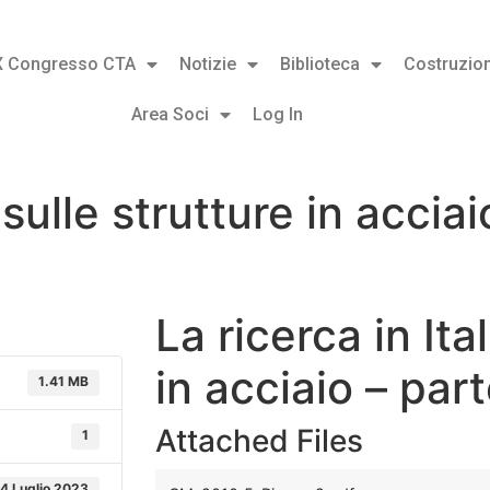
X Congresso CTA
Notizie
Biblioteca
Costruzion
Area Soci
Log In
a sulle strutture in acci
La ricerca in Ita
in acciaio – pa
1.41 MB
Attached Files
1
4 Luglio 2023