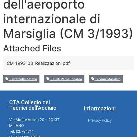
dell'aeroporto
internazionale di
Marsiglia (CM 3/1993)
Attached Files
CM_1993_03_Realizzazioni.pdf
Caramelli Stefano
Giusti Paolo Edoardo
Viviani Massimo
CTA Collegio dei
Tecnici dell'Acciaio
Informazioni
Via Monte Velino 20 – 20137
Privacy Policy
MILANO
Tel. 02.784711