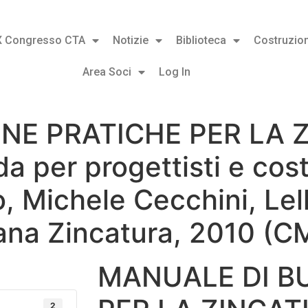
X Congresso CTA
Notizie
Biblioteca
Costruzion
Area Soci
Log In
NE PRATICHE PER LA 
 per progettisti e costr
, Michele Cecchini, Lel
iana Zincatura, 2010 (C
MANUALE DI B
2