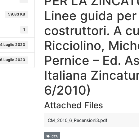
PER LA ZINCAT
Linee guida per 
59.83 KB
costruttori. A c
1
Ricciolino, Mich
4 Luglio 2023
Pernice – Ed. A
16 Luglio 2023
Italiana Zincat
6/2010)
Attached Files
CM_2010_6_Recensioni3.pdf
CTA