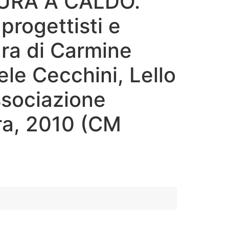
URA A CALDO.
progettisti e
ura di Carmine
ele Cecchini, Lello
ssociazione
ura, 2010 (CM