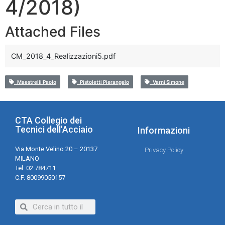
4/2018)
Attached Files
CM_2018_4_Realizzazioni5.pdf
Maestrelli Paolo
Pistoletti Pierangelo
Varni Simone
CTA Collegio dei
Tecnici dell'Acciaio
Informazioni
Via Monte Velino 20 – 20137
Privacy Policy
MILANO
Tel. 02.784711
C.F. 80099050157