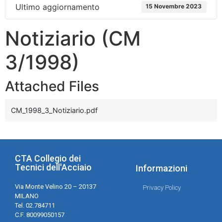
Ultimo aggiornamento
15 Novembre 2023
Notiziario (CM
3/1998)
Attached Files
CM_1998_3_Notiziario.pdf
CTA Collegio dei
Tecnici dell'Acciaio
Informazioni
Via Monte Velino 20 – 20137
Privacy Policy
MILANO
Tel. 02.784711
C.F. 80099050157