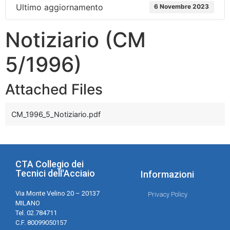
Ultimo aggiornamento
6 Novembre 2023
Notiziario (CM
5/1996)
Attached Files
CM_1996_5_Notiziario.pdf
CTA Collegio dei
Tecnici dell'Acciaio
Informazioni
Via Monte Velino 20 – 20137
Privacy Policy
MILANO
Tel. 02.784711
C.F. 80099050157