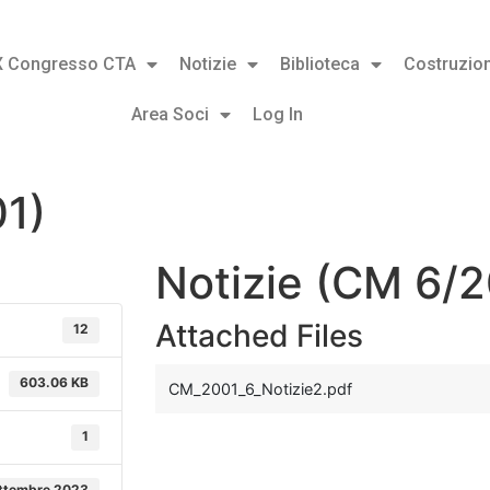
X Congresso CTA
Notizie
Biblioteca
Costruzion
Area Soci
Log In
01)
Notizie (CM 6/2
Attached Files
12
603.06 KB
CM_2001_6_Notizie2.pdf
1
ttembre 2023