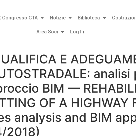
X Congresso CTA
Notizie
Biblioteca
Costruzion
Area Soci
Log In
QUALIFICA E ADEGUAM
OSTRADALE: analisi pe
pproccio BIM — REHABI
TTING OF A HIGHWAY 
es analysis and BIM ap
4/2018)