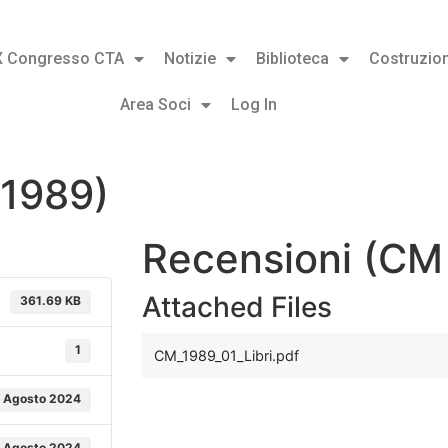
X Congresso CTA
Notizie
Biblioteca
Costruzion
Area Soci
Log In
/1989)
Recensioni (CM
Attached Files
361.69 KB
1
CM_1989_01_Libri.pdf
 Agosto 2024
 Agosto 2024