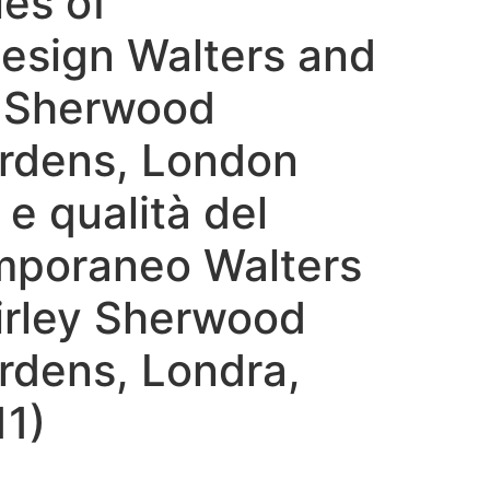
ies of
esign Walters and
y Sherwood
ardens, London
e qualità del
mporaneo Walters
irley Sherwood
rdens, Londra,
1)