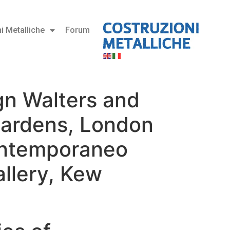
i Metalliche
Forum
gn Walters and
Gardens, London
contemporaneo
llery, Kew