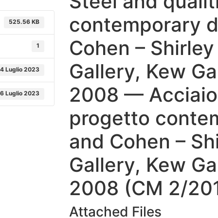
Steel and qualit
contemporary d
525.56 KB
Cohen – Shirle
1
Gallery, Kew G
4 Luglio 2023
2008 — Acciaio 
16 Luglio 2023
progetto conte
and Cohen – Sh
Gallery, Kew Ga
2008 (CM 2/201
Attached Files