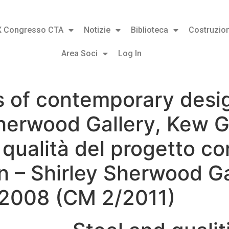
X Congresso CTA
Notizie
Biblioteca
Costruzion
Area Soci
Log In
es of contemporary desi
Sherwood Gallery, Kew 
 qualità del progetto 
 – Shirley Sherwood Ga
 2008 (CM 2/2011)