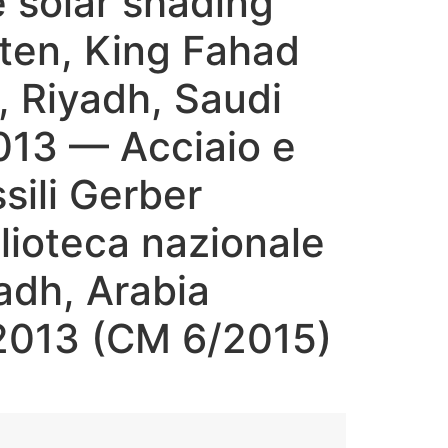
e solar shading
ten, King Fahad
, Riyadh, Saudi
013 — Acciaio e
sili Gerber
lioteca nazionale
adh, Arabia
2013 (CM 6/2015)