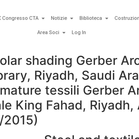
X Congresso CTA
Notizie
Biblioteca
Costruzion
Area Soci
Log In
solar shading Gerber Ar
brary, Riyadh, Saudi A
mature tessili Gerber A
ale King Fahad, Riyadh, 
/2015)