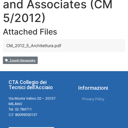
and Associates (CM
5/2012)
Attached Files
CM_2012_5_Architettura.pdf
Zanelli Alessandra
CTA Collegio dei
Tecnici dell'Acciaio
Informazioni
Via Monte Velino 20 – 20137
Privacy Policy
MILANO
Tel. 02.784711
C.F. 80099050157