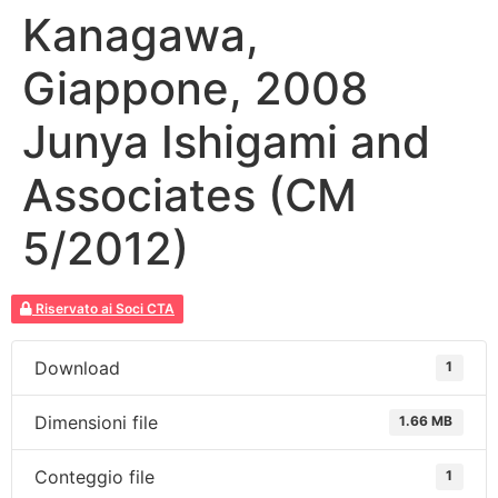
Kanagawa,
Giappone, 2008
Junya Ishigami and
Associates (CM
5/2012)
Riservato ai Soci CTA
Download
1
Dimensioni file
1.66 MB
Conteggio file
1