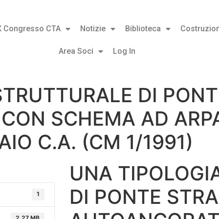
X Congresso CTA
Notizie
Biblioteca
Costruzion
Area Soci
Log In
STRUTTURALE DI PON
CON SCHEMA AD ARPA
O C.A. (CM 1/1991)
UNA TIPOLOGI
DI PONTE STR
1
2.27 MB