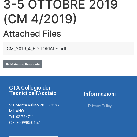
3-5 OTTOBRE 2019
(CM 4/2019)
Attached Files
CM_2019_4_EDITORIALE.pdf
Maiorana Emanuele
CTA Collegio dei
Tecnici dell'Acciaio
Informazioni
Via Monte Velino 20 – 20137
Privacy Policy
MILANO
Tel. 02.784711
C.F. 80099050157