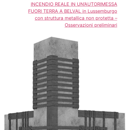
INCENDIO REALE IN UN’AUTORIMESSA
FUORI TERRA A BELVAL in Lussemburgo
con struttura metallica non protetta –
Osservazioni preliminari