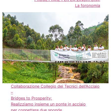
La foronomia
Collaborazione Collegio dei Tecnici dell’Acciaio
–
Bridges to Prosperity:
Realizziamo insieme un ponte in acciaio
per connettere due sponde