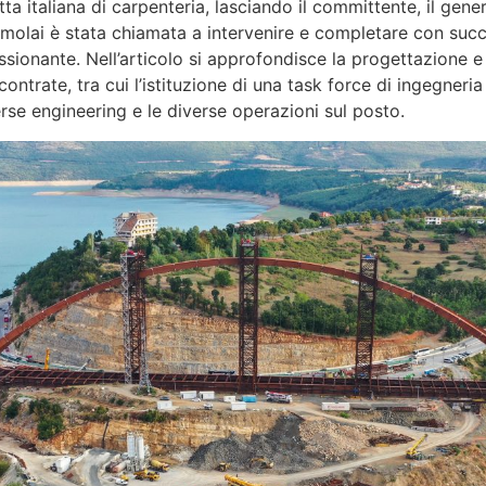
a italiana di carpenteria, lasciando il committente, il genera
imolai è stata chiamata a intervenire e completare con succ
ssionante. Nell’articolo si approfondisce la progettazione e
ntrate, tra cui l’istituzione di una task force di ingegneria
verse engineering e le diverse operazioni sul posto.