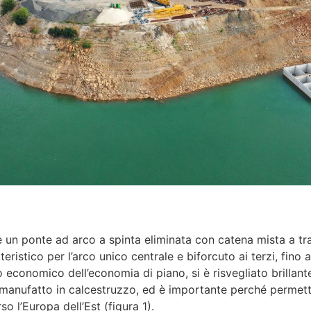
 è un ponte ad arco a spinta eliminata con catena mista a tra
eristico per l’arco unico centrale e biforcuto ai terzi, fino a
o economico dell’economia di piano, si è risvegliato brillan
manufatto in calcestruzzo, ed è importante perché permette,
o l’Europa dell’Est (figura 1).