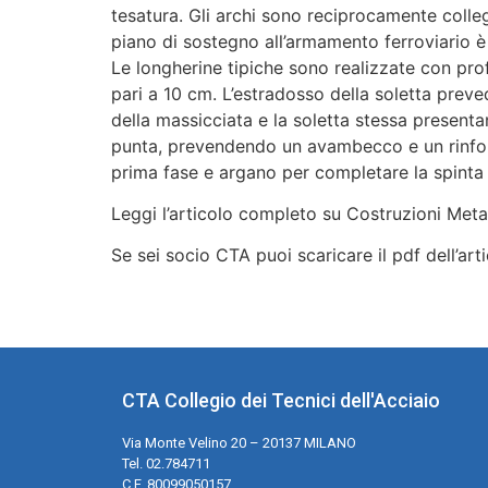
tesatura. Gli archi sono reciprocamente colleg
piano di sostegno all’armamento ferroviario è 
Le longherine tipiche sono realizzate con pro
pari a 10 cm. L’estradosso della soletta pre
della massicciata e la soletta stessa present
punta, prevendendo un avambecco e un rinforz
prima fase e argano per completare la spinta 
Leggi l’articolo completo su Costruzioni Metal
Se sei socio CTA puoi scaricare il pdf dell’art
CTA Collegio dei Tecnici dell'Acciaio
Via Monte Velino 20 – 20137 MILANO
Tel. 02.784711
C.F. 80099050157