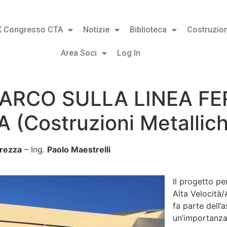
X Congresso CTA
Notizie
Biblioteca
Costruzion
Area Soci
Log In
 ARCO SULLA LINEA FE
(Costruzioni Metallich
arezza
– Ing.
Paolo Maestrelli
Il progetto pe
Alta Velocità
fa parte dell’
un’importanza 