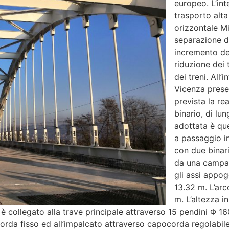
europeo. L’int
trasporto alta
orizzontale M
separazione de
incremento del
riduzione dei
dei treni. All’
Vicenza present
prevista la re
binario, di lu
adottata è que
a passaggio i
con due binari
da una campat
gli assi appog
13.32 m. L’arc
m. L’altezza i
 è collegato alla trave principale attraverso 15 pendini Φ
rda fisso ed all’impalcato attraverso capocorda regolabile 