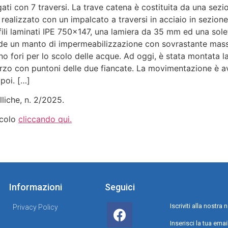
ati con 7 traversi. La trave catena è costituita da una sezi
realizzato con un impalcato a traversi in acciaio in sezion
fili laminati IPE 750×147, una lamiera da 35 mm ed una sole
vede un manto di impermeabilizzazione con sovrastante mass
ano fori per lo scolo delle acque. Ad oggi, è stata montata 
o con puntoni delle due fiancate. La movimentazione è avv
poi. […]
liche, n. 2/2025.
icolo
cliccando qui.
Informazioni
Seguici
Iscriviti alla nostr
Privacy Policy
Inserisci la tua emai