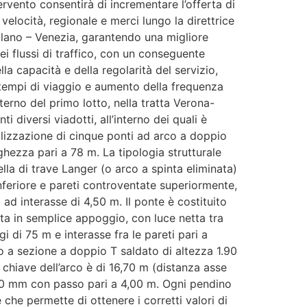
ervento consentirà di incrementare l’offerta di
 velocità, regionale e merci lungo la direttrice
ilano – Venezia, garantendo una migliore
i flussi di traffico, con un conseguente
la capacità e della regolarità del servizio,
 tempi di viaggio e aumento della frequenza
interno del primo lotto, nella tratta Verona-
i diversi viadotti, all’interno dei quali è
alizzazione di cinque ponti ad arco a doppio
nghezza pari a 78 m. La tipologia strutturale
lla di trave Langer (o arco a spinta eliminata)
nferiore e pareti controventate superiormente,
 ad interasse di 4,50 m. Il ponte è costituito
a in semplice appoggio, con luce netta tra
gi di 75 m e interasse fra le pareti pari a
o a sezione a doppio T saldato di altezza 1.90
n chiave dell’arco è di 16,70 m (distanza asse
 160 mm con passo pari a 4,00 m. Ogni pendino
che permette di ottenere i corretti valori di