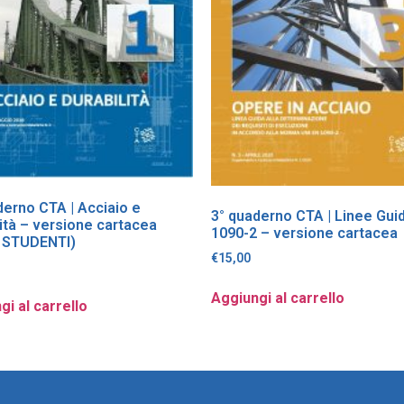
derno CTA | Acciaio e
3° quaderno CTA | Linee Gui
lità – versione cartacea
1090-2 – versione cartacea
 STUDENTI)
€
15,00
Aggiungi al carrello
gi al carrello