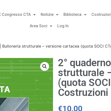
X Congresso CTA
Notizie
Biblioteca
Costruzion
Area Soci
Log In
 Bulloneria strutturale – versione cartacea (quota SOCI C
2° quaderno
strutturale 
(quota SOC
Costruzioni
€
10,00