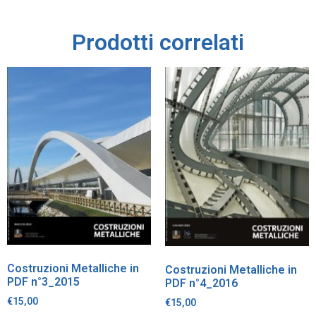
Prodotti correlati
Costruzioni Metalliche in
Costruzioni Metalliche in
PDF n°3_2015
PDF n°4_2016
€
15,00
€
15,00