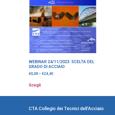
WEBINAR 24/11/2023: SCELTA DEL
GRADO DI ACCIAIO
€
0,00
–
€
24,40
Scegli
CTA Collegio dei Tecnici dell'Acciaio