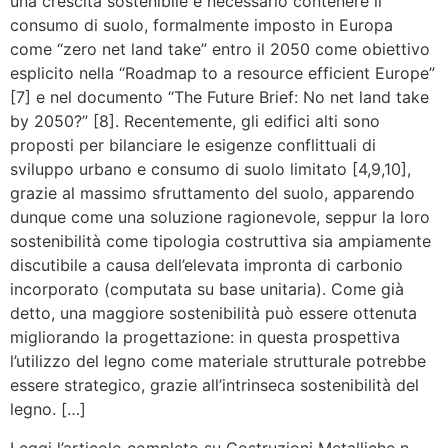
una crescita sostenibile è necessario contenere il
consumo di suolo, formalmente imposto in Europa
come “zero net land take” entro il 2050 come obiettivo
esplicito nella “Roadmap to a resource efficient Europe”
[7] e nel documento “The Future Brief: No net land take
by 2050?” [8]. Recentemente, gli edifici alti sono
proposti per bilanciare le esigenze conflittuali di
sviluppo urbano e consumo di suolo limitato [4,9,10],
grazie al massimo sfruttamento del suolo, apparendo
dunque come una soluzione ragionevole, seppur la loro
sostenibilità come tipologia costruttiva sia ampiamente
discutibile a causa dell’elevata impronta di carbonio
incorporato (computata su base unitaria). Come già
detto, una maggiore sostenibilità può essere ottenuta
migliorando la progettazione: in questa prospettiva
l’utilizzo del legno come materiale strutturale potrebbe
essere strategico, grazie all’intrinseca sostenibilità del
legno. […]
Leggi l’articolo completo su Costruzioni Metalliche n.